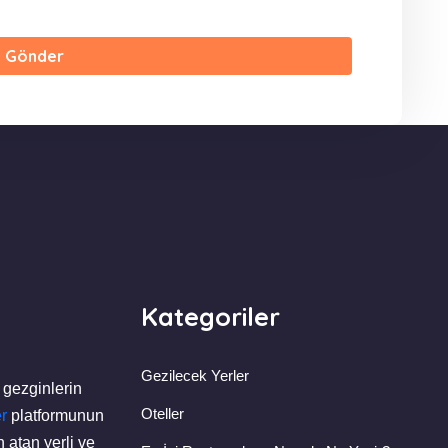
Gönder
Kategoriler
Gezilecek Yerler
 gezginlerin
Oteller
r
platformunun
 atan yerli ve