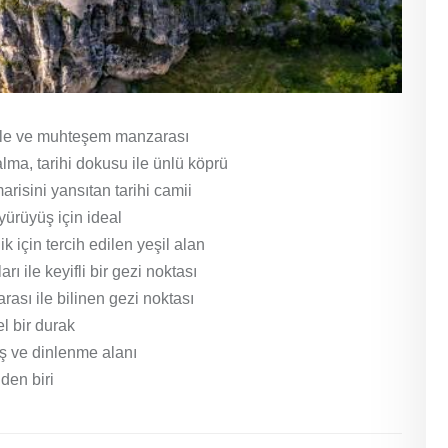
kale ve muhteşem manzarası
a, tarihi dokusu ile ünlü köprü
isini yansıtan tarihi camii
 yürüyüş için ideal
 için tercih edilen yeşil alan
rı ile keyifli bir gezi noktası
ası ile bilinen gezi noktası
l bir durak
üş ve dinlenme alanı
den biri