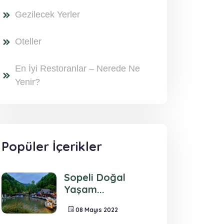
Gezilecek Yerler
Oteller
En İyi Restoranlar – Nerede Ne
Yenir?
Popüler İçerikler
Sopeli Doğal
Yaşam...
08 Mayıs 2022