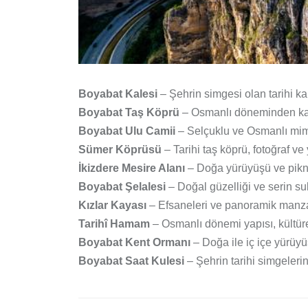
Boyabat Kalesi
– Şehrin simgesi olan tarihi 
Boyabat Taş Köprü
– Osmanlı döneminden kalm
Boyabat Ulu Camii
– Selçuklu ve Osmanlı mimar
Sümer Köprüsü
– Tarihi taş köprü, fotoğraf ve
İkizdere Mesire Alanı
– Doğa yürüyüşü ve piknik
Boyabat Şelalesi
– Doğal güzelliği ve serin sula
Kızlar Kayası
– Efsaneleri ve panoramik manzar
Tarihî Hamam
– Osmanlı dönemi yapısı, kültüre
Boyabat Kent Ormanı
– Doğa ile iç içe yürüy
Boyabat Saat Kulesi
– Şehrin tarihi simgelerin