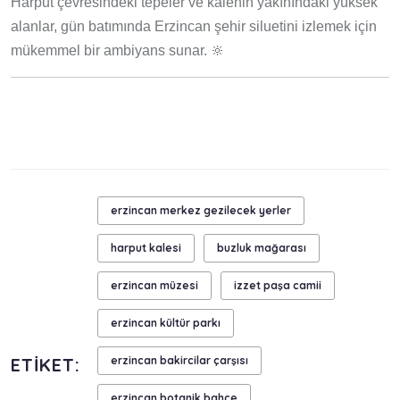
Harput çevresindeki tepeler ve kalenin yakınındaki yüksek
alanlar, gün batımında Erzincan şehir siluetini izlemek için
mükemmel bir ambiyans sunar. 🔆
erzincan merkez gezilecek yerler
harput kalesi
buzluk mağarası
erzincan müzesi
izzet paşa camii
erzincan kültür parkı
ETIKET:
erzincan bakircilar çarşısı
erzincan botanik bahçe