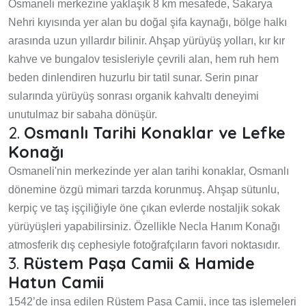
Osmaneli merkezine yaklaşık 8 km mesafede, Sakarya
Nehri kıyısında yer alan bu doğal şifa kaynağı, bölge halkı
arasında uzun yıllardır bilinir. Ahşap yürüyüş yolları, kır kır
kahve ve bungalov tesisleriyle çevrili alan, hem ruh hem
beden dinlendiren huzurlu bir tatil sunar. Serin pınar
sularında yürüyüş sonrası organik kahvaltı deneyimi
unutulmaz bir sabaha dönüşür.
2.
Osmanlı Tarihi Konaklar ve Lefke
Konağı
Osmaneli'nin merkezinde yer alan tarihi konaklar, Osmanlı
dönemine özgü mimari tarzda korunmuş. Ahşap sütunlu,
kerpiç ve taş işçiliğiyle öne çıkan evlerde nostaljik sokak
yürüyüşleri yapabilirsiniz. Özellikle Necla Hanım Konağı
atmosferik dış cephesiyle fotoğrafçıların favori noktasıdır.
3.
Rüstem Paşa Camii & Hamide
Hatun Camii
1542’de inşa edilen Rüstem Paşa Camii, ince taş işlemeleri