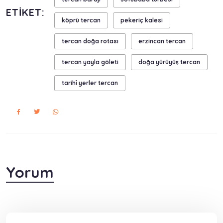
ETIKET:
köprü tercan
pekeriç kalesi
tercan doğa rotası
erzincan tercan
tercan yayla göleti
doğa yürüyüş tercan
tarihî yerler tercan
Yorum