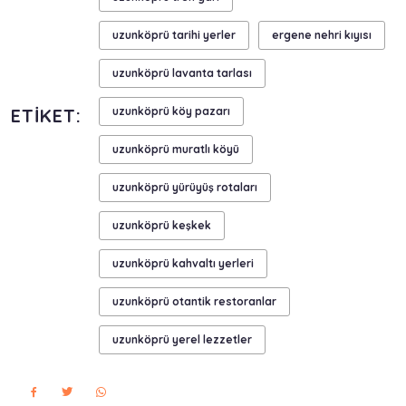
uzunköprü tarihi yerler
ergene nehri kıyısı
uzunköprü lavanta tarlası
ETIKET:
uzunköprü köy pazarı
uzunköprü muratlı köyü
uzunköprü yürüyüş rotaları
uzunköprü keşkek
uzunköprü kahvaltı yerleri
uzunköprü otantik restoranlar
uzunköprü yerel lezzetler