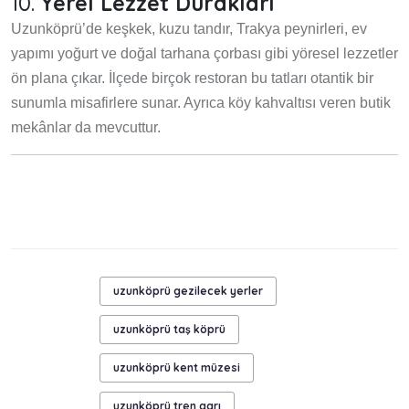
10.
Yerel Lezzet Durakları
Uzunköprü’de keşkek, kuzu tandır, Trakya peynirleri, ev
yapımı yoğurt ve doğal tarhana çorbası gibi yöresel lezzetler
ön plana çıkar. İlçede birçok restoran bu tatları otantik bir
sunumla misafirlere sunar. Ayrıca köy kahvaltısı veren butik
mekânlar da mevcuttur.
uzunköprü gezilecek yerler
uzunköprü taş köprü
uzunköprü kent müzesi
uzunköprü tren garı