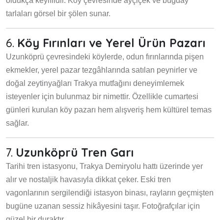
oldukça keyiflidir. Köy çevresinde ayçiçek ve buğday
tarlaları görsel bir şölen sunar.
6.
Köy Fırınları ve Yerel Ürün Pazarı
Uzunköprü çevresindeki köylerde, odun fırınlarında pişen
ekmekler, yerel pazar tezgâhlarında satılan peynirler ve
doğal zeytinyağları Trakya mutfağını deneyimlemek
isteyenler için bulunmaz bir nimettir. Özellikle cumartesi
günleri kurulan köy pazarı hem alışveriş hem kültürel temas
sağlar.
7.
Uzunköprü Tren Garı
Tarihi tren istasyonu, Trakya Demiryolu hattı üzerinde yer
alır ve nostaljik havasıyla dikkat çeker. Eski tren
vagonlarının sergilendiği istasyon binası, rayların geçmişten
bugüne uzanan sessiz hikâyesini taşır. Fotoğrafçılar için
güzel bir duraktır.