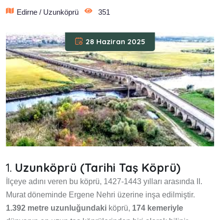
Edirne / Uzunköprü
351
28 Haziran 2025
1.
Uzunköprü (Tarihi Taş Köprü)
İlçeye adını veren bu köprü, 1427-1443 yılları arasında II.
Murat döneminde Ergene Nehri üzerine inşa edilmiştir.
1.392 metre uzunluğundaki
köprü,
174 kemeriyle